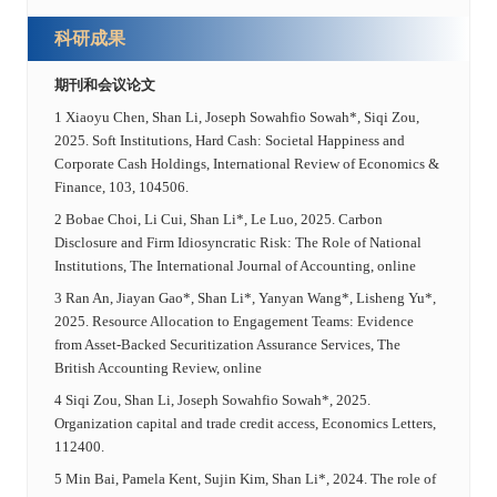
科研成果
期刊和会议论文
1 Xiaoyu Chen, Shan Li, Joseph Sowahfio Sowah*, Siqi Zou,
2025. Soft Institutions, Hard Cash: Societal Happiness and
Corporate Cash Holdings, International Review of Economics &
Finance, 103, 104506.
2 Bobae Choi, Li Cui, Shan Li*, Le Luo, 2025. Carbon
Disclosure and Firm Idiosyncratic Risk: The Role of National
Institutions, The International Journal of Accounting, online
3 Ran An, Jiayan Gao*, Shan Li*, Yanyan Wang*, Lisheng Yu*,
2025. Resource Allocation to Engagement Teams: Evidence
from Asset-Backed Securitization Assurance Services, The
British Accounting Review, online
4 Siqi Zou, Shan Li, Joseph Sowahfio Sowah*, 2025.
Organization capital and trade credit access, Economics Letters,
112400.
5 Min Bai, Pamela Kent, Sujin Kim, Shan Li*, 2024. The role of