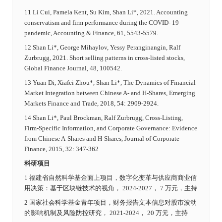
11 Li Cui, Pamela Kent, Su Kim, Shan Li*, 2021. Accounting
conservatism and firm performance during the COVID‐ 19
pandemic, Accounting & Finance, 61, 5543-5579.
12 Shan Li*, George Mihaylov, Yessy Peranginangin, Ralf
Zurbrugg, 2021. Short selling patterns in cross-listed stocks,
Global Finance Journal, 48, 100542.
13 Yuan Di, Xiafei Zhou*, Shan Li*, The Dynamics of Financial
Market Integration between Chinese A- and H-Shares, Emerging
Markets Finance and Trade, 2018, 54: 2909-2924.
14 Shan Li*, Paul Brockman, Ralf Zurbrugg, Cross-Listing,
Firm-Specific Information, and Corporate Governance: Evidence
from Chinese A-Shares and H-Shares, Journal of Corporate
Finance, 2015, 32: 347-362
科研项目
1 福建省自然科学基金面上项目，数字化变革与供应商商业信
用决策：基于区块链技术的视角， 2024-2027， 7 万元，主持
2 国家社会科学基金青年项目，财务报告文本信息对股市波动
的影响机制及风险防控研究， 2021-2024， 20 万元，主持