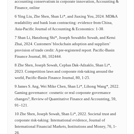
accounting conservatism in corporate innovation, Accounting &
Finance, online
6 Ying Liu, Zhe Shen, Shan Li*, and Jiaxing You, 2024. MD&A
readability and bank loan contracting: evidence from China,
Asia-Pacific Journal of Accounting & Economics: 1-38.
7 Shan Li, Hanzhong Shi*, Joseph Sowahfio Sowah, and Kerui
Zhai, 2024. Customers’ blockchain adoption and suppliers’
provision of trade credit: A pre-registered report. Pacific-Basin
Finance Journal, 86, 102444.
8 Zhe Shen, Joseph Sowah, Cephas Dak-Adzaklo, Shan Li*,
2023. Competition laws and corporate risk-taking around the
world, Pacific-Basin Finance Journal, 80, 1-25.
9 James S. Ang, Wei Mike Chen, Shan Li*, Lihong Wang*, 2022.
Gaming governance: cosmetic or real corporate governance
changes?, Review of Quantitative Finance and Accounting, 59,
91–121.
10 Zhe Shen, Joseph Sowah, Shan Li*, 2022. Societal trust and
corporate risk-taking: International evidence, Journal of
International Financial Markets, Institutions and Money, 76, 1-
26.