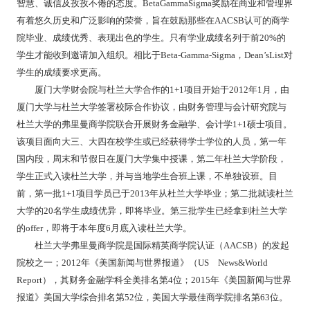
智慧、诚信及孜孜不倦的态度。BetaGammaSigma奖励在商业和管理界
有着悠久历史和广泛影响的荣誉，旨在鼓励那些在AACSB认可的商学
院毕业、成绩优秀、表现出色的学生。只有学业成绩名列于前20%的
学生才能收到邀请加入组织。相比于Beta-Gamma-Sigma，Dean’sList对
学生的成绩要求更高。
厦门大学财会院与杜兰大学合作的1+1项目开始于2012年1月，由
厦门大学与杜兰大学签署校际合作协议，由财务管理与会计研究院与
杜兰大学的弗里曼商学院联合开展财务金融学、会计学1+1硕士项目。
该项目面向大三、大四在校学生或已经获得学士学位的人员，第一年
国内段，周末和节假日在厦门大学集中授课，第二年杜兰大学阶段，
学生正式入读杜兰大学，并与当地学生合班上课，不单独设班。目
前，第一批1+1项目学员已于2013年从杜兰大学毕业；第二批就读杜兰
大学的20名学生成绩优异，即将毕业。第三批学生已经拿到杜兰大学
的offer，即将于本年度6月底入读杜兰大学。
杜兰大学弗里曼商学院是国际精英商学院认证（AACSB）的发起
院校之一；2012年《美国新闻与世界报道》（US News&World
Report），其财务金融学科全美排名第4位；2015年《美国新闻与世界
报道》美国大学综合排名第52位，美国大学最佳商学院排名第63位。