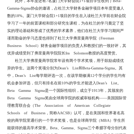
此外，本年度还有7名厦门大学财会院1+1项目学生收到了Beta-
Gamma-Sigma协会的邀请，占杜兰大学财务金融学项目本年度受邀人
数的18%。厦门大学财会院1+1项目的学生在入读杜兰大学前在财会院
学习了一年的前置课程和部分研究生课程，为在杜兰的学习奠定了坚
实的理论基础和形成了优秀的学术素养，他们在杜兰大学学习期间严
谨而勤奋的学习态度也得到了杜兰大学弗里曼商学院（Freeman
Business School）财务金融学项目的负责人和教授们的一致好评，其
优异成绩受到了弗里曼商学院院长Ira Solomon教授的高度赞赏。
杜兰大学弗里曼商学院常年设有两个学术奖项，用于鼓励成绩优
异的学生。这两个奖项分别为Dean’s List和Beta-Gamma-Sigma。其
中，Dean’s List每学期评选一次，在该学期修满12个学分的学生均有
机会参加评选，但只有排名在前10%的学生才能进入Dean’s List。
Beta Gamma Sigma是一个国际性组织，成立于1913年，其颁发的
Beta Gamma Sigma奖由全球商学院的权威审核机构——美国国际管
理教育联合会（The Association of American Collegiate
Schools of Business，简称AACSB）认可，是在美国和世界著名高
校的商学院里通行的一个学术奖项，也是全球商学院（MBA）学生所
能获得的最高学术荣誉。Beta、Gamma、Sigma三个希腊字母分别代表