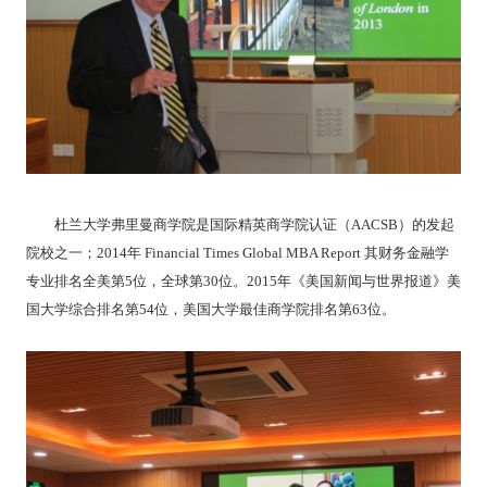
杜兰大学弗里曼商学院是国际精英商学院认证（
AACSB
）的发起
院校之一；
2014
年
Financial Times Global MBA Report
其财务金融学
专业排名全美第
5
位，全球第
30
位。
2015
年《美国新闻与世界报道》美
国大学综合排名第
54
位，美国大学最佳商学院排名第
63
位。