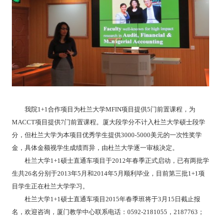
我院
1+1
合作项目为杜兰大学
MFIN
项目提供
5
门前置课程，为
MACCT
项目提供
7
门前置课程。厦大段学分不计入杜兰大学硕士段学
分，但杜兰大学为本项目优秀学生提供
3000-5000
美元的一次性奖学
金，具体金额视学生成绩而异，由杜兰大学逐一审核决定。
杜兰大学
1+1
硕士直通车项目于
2012
年春季正式启动，已有两批学
生共
26
名分别于
2013
年
5
月和
2014
年
5
月顺利毕业，目前第三批
1+1
项
目学生正在杜兰大学学习。
杜兰大学
1+1
硕士直通车项目
2015
年春季班将于
3
月
15
日截止报
名，欢迎咨询，厦门教学中心联系电话：
0592-2181055
，
2187763
；