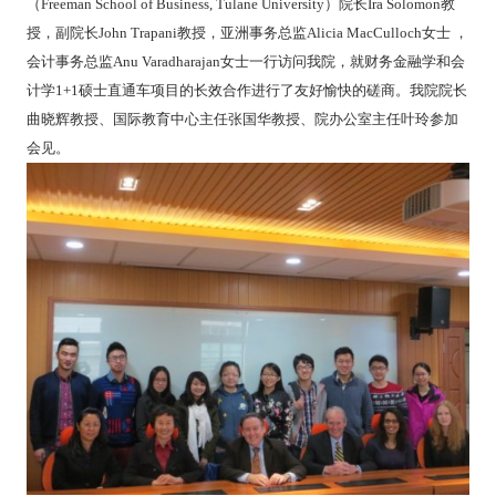
（
Freeman School of Business, Tulane University
）院长
Ira Solomon
教
授，副院长
John Trapani
教授，亚洲事务总监
Alicia MacCulloch
女士
，
会计事务总监
Anu Varadharajan
女士一行访问我院，就财务金融学和会
计学
1+1
硕士直通车项目的长效合作进行了友好愉快的磋商。
我院院长
曲晓辉教授、国际教育中心主任张国华教授、院办公室主任叶玲参加
会见。