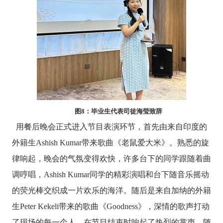
图
8
：毕业生代表司徒海莹致辞
用餐后晚会正式进入节目表演环节，首先由来自印度的
外籍生
Ashish Kumar
带来歌曲《老鼠爱大米》
。熟悉的旋
律响起，晚会的气氛变得欢快，许多台下的同学跟随着曲
调哼唱，
Ashish Kumar
同学的精彩演唱和台下随音乐摇动
的荧光棒交织成一片欢乐的海洋。随后是来自加纳的外籍
生
Peter Kekeli
带来的歌曲
《
Goodness
》，深情的歌声打动
了现场的每一个人，在节目结束时响起了热烈的掌声。随