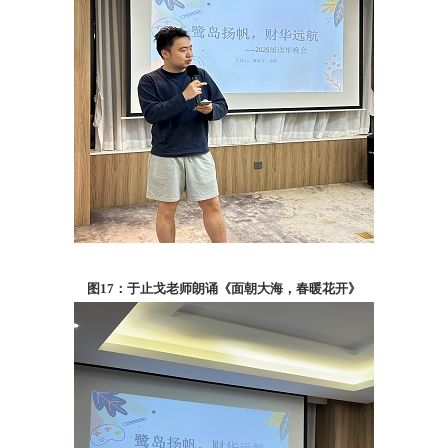
图
17
：于止戈老师朗诵《面朝大海，春暖花开》