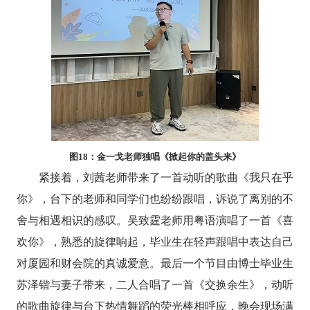
图
18
：金一戈老师独唱《掀起你的盖头来》
紧接着，刘茜老师带来了一首动听的歌曲《我只在乎
你》，台下的老师和同学们也纷纷跟唱，诉说了离别的不
舍与相遇相识的感叹。吴致霆老师用粤语演唱了一首《喜
欢你》，熟悉的旋律响起，毕业生在轻声跟唱中表达自己
对厦园和财会院
的真诚爱意。最后一个节目由博士毕业生
苏泽锴与妻子带来，二人合唱了一首《交换余生》，动听
的歌曲旋律与台下热情舞蹈的荧光棒相呼应，晚会现场满