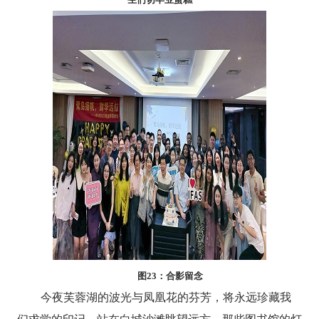
生们切毕业蛋糕
图
23
：合影留念
今夜芙蓉湖的波光与凤凰花的芬芳，将永远珍藏我