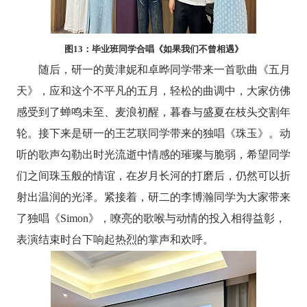
图
13
：毕业班同学合唱《如果我们不曾相遇》
随后，研一的黄津妮和卓晔同学带来一首歌曲《五月
天》，应和这个不平凡的五月，轻松的曲调中，大家仿佛
感受到了蝉鸣未至、麦浪初醒，暮春与盛夏在枝头交割年
轮。接下来是研一的王艺联同学带来的独唱《珠玉》。动
听的歌声勾勒出时光流逝中情感的璀璨与脆弱，希望同学
们之间珠玉般的情谊，在岁月长河的打磨后，仍然可以折
射出温润的光泽。紧接着，研二的李博瀚同学为大家带来
了独唱《
Simon
》，嘹亮的歌喉与动情的投入相得益彰，
表演结束时台下响起热烈的掌声和欢呼。