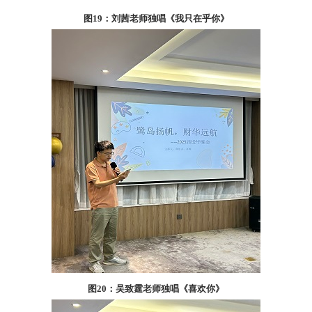
图
19
：刘茜老师独唱《我只在乎你》
图
20
：吴致霆老师独唱《喜欢你》