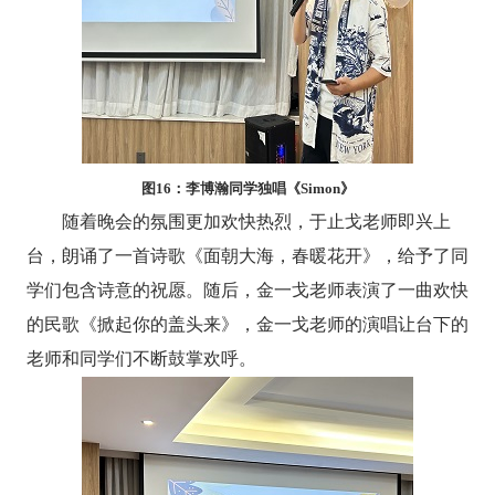
图
16
：李博瀚同学独唱《
Simon
》
随着晚会的氛围更加欢快热烈，于止戈老师即兴上
台，朗诵了一首诗歌《面朝大海，春暖花开》，给予了同
学们包含诗意的祝愿。随后，金一戈老师表演了一曲欢快
的民歌《掀起你的盖头来》，金一戈老师的演唱让台下的
老师和同学们不断鼓掌欢呼。