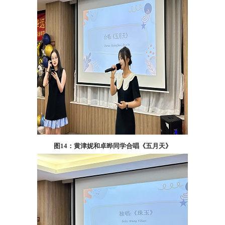
图
14
：黄津妮和卓晔同学合唱《五月天》